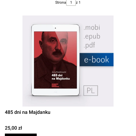
Strona
z 1
485 dni na Majdanku
Cena
25,00 zł