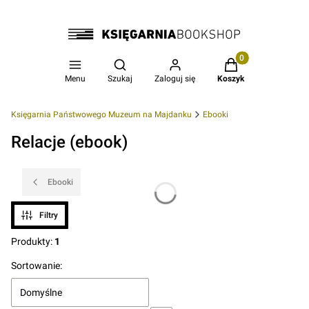
Produkty w koszyk
Otwórz wyszukiwarkę
Menu
Szukaj
Zaloguj się
Koszyk
Księgarnia Państwowego Muzeum na Majdanku
Ebooki
Relacje (ebook)
Ebooki
Filtry
Produkty:
1
Lista produktów
Sortowanie:
Domyślne