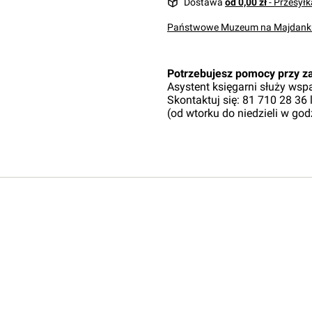
Dostawa
od 0,00 zł
- Przesyłk
Państwowe Muzeum na Majdank
Potrzebujesz pomocy przy 
Asystent księgarni służy wsp
Skontaktuj się: 81 710 28 36
(od wtorku do niedzieli w god