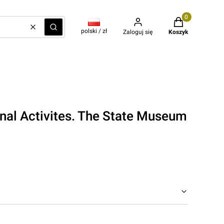
Produkty w kos
Wyczyść
Szukaj
polski / zł
Zaloguj się
Koszyk
nal Activites. The State Museum