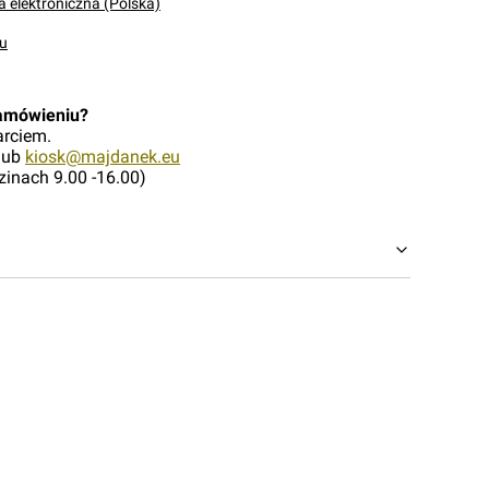
a elektroniczna (Polska)
u
zamówieniu?
arciem.
 lub
kiosk@majdanek.eu
zinach 9.00 -16.00)