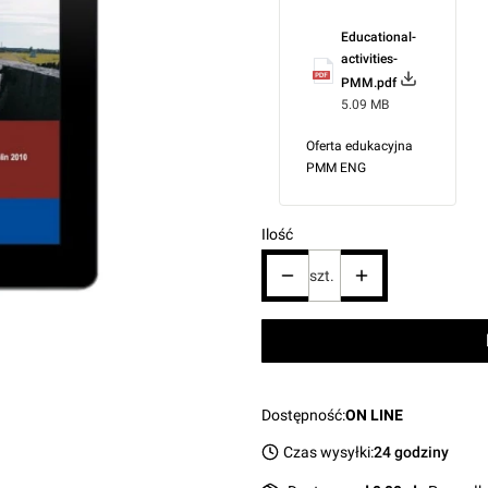
Educational-
activities-
PMM.pdf
5.09 MB
Oferta edukacyjna
PMM ENG
Ilość
szt.
Dostępność:
ON LINE
Czas wysyłki:
24 godziny